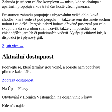
Zahrada je srdcem celého komplexu — místo, kde se chalupa a
apartmán propojují a kde tráví čas hosté všech generací.
Prostornou zahradu propojuje s ubytováním velká oblouková
chodba, která vede až pod pergolu — takže se sem dostanete suchou
nohou i za deště. Pergola nabízí bohaté dřevěné posezení pro celou
skupinu a dá se z obou stran uzavřít, takže v ní posedíte i za
chladnějších jarních či podzimních večerů. Vytápí ji cihlový krb, k
dispozici je i plynový gril.
Zjistit více
→
Aktuální dostupnost
Podívejte se, které termíny jsou volné, a pošlete nám poptávku
přímo z kalendáře.
Zobrazit dostupnost
Na Úpatí Pálavy
Ubytování v Horních Věstonicích, na dosah vinic Pálavy
Kde nás najdete