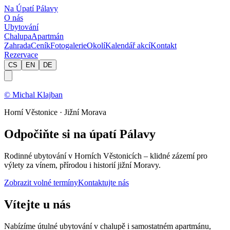
Na Úpatí Pálavy
O nás
Ubytování
Chalupa
Apartmán
Zahrada
Ceník
Fotogalerie
Okolí
Kalendář akcí
Kontakt
Rezervace
CS
EN
DE
© Michal Klajban
Horní Věstonice · Jižní Morava
Odpočiňte si na úpatí Pálavy
Rodinné ubytování v Horních Věstonicích – klidné zázemí pro
výlety za vínem, přírodou i historií jižní Moravy.
Zobrazit volné termíny
Kontaktujte nás
Vítejte u nás
Nabízíme útulné ubytování v chalupě i samostatném apartmánu,