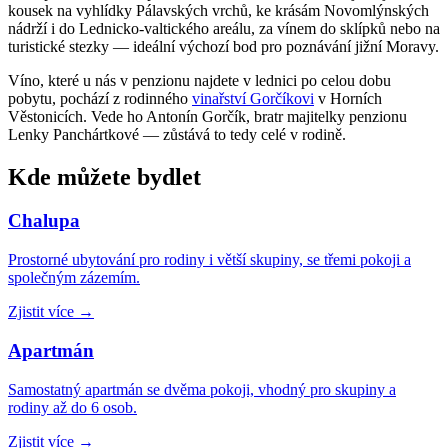
kousek na vyhlídky Pálavských vrchů, ke krásám Novomlýnských
nádrží i do Lednicko-valtického areálu, za vínem do sklípků nebo na
turistické stezky — ideální výchozí bod pro poznávání jižní Moravy.
Víno, které u nás v penzionu najdete v lednici po celou dobu
pobytu, pochází z rodinného
vinařství Gorčíkovi
v Horních
Věstonicích. Vede ho Antonín Gorčík, bratr majitelky penzionu
Lenky Panchártkové — zůstává to tedy celé v rodině.
Kde můžete bydlet
Chalupa
Prostorné ubytování pro rodiny i větší skupiny, se třemi pokoji a
společným zázemím.
Zjistit více
→
Apartmán
Samostatný apartmán se dvěma pokoji, vhodný pro skupiny a
rodiny až do 6 osob.
Zjistit více
→