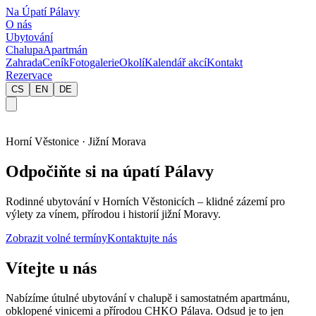
Na Úpatí Pálavy
O nás
Ubytování
Chalupa
Apartmán
Zahrada
Ceník
Fotogalerie
Okolí
Kalendář akcí
Kontakt
Rezervace
CS
EN
DE
Horní Věstonice · Jižní Morava
Odpočiňte si na úpatí Pálavy
Rodinné ubytování v Horních Věstonicích – klidné zázemí pro
výlety za vínem, přírodou i historií jižní Moravy.
Zobrazit volné termíny
Kontaktujte nás
Vítejte u nás
Nabízíme útulné ubytování v chalupě i samostatném apartmánu,
obklopené vinicemi a přírodou CHKO Pálava. Odsud je to jen