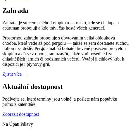
Zahrada
Zahrada je srdcem celého komplexu — místo, kde se chalupa a
apartmán propojují a kde tráví čas hosté všech generací.
Prostornou zahradu propojuje s ubytováním velká oblouková
chodba, která vede až pod pergolu — takže se sem dostanete suchou
nohou i za deště. Pergola nabízí bohaté dřevěné posezení pro celou
skupinu a dá se z obou stran uzavřít, takže v ní posedíte i za
chladnějších jarních či podzimních večerů. Vytápí ji cihlový krb, k
dispozici je i plynový gril.
Zjistit více
→
Aktuální dostupnost
Podívejte se, které termíny jsou volné, a pošlete nám poptávku
přímo z kalendáře.
Zobrazit dostupnost
Na Úpatí Pálavy