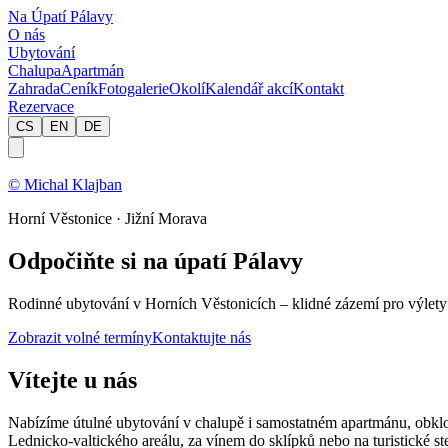
Na Úpatí Pálavy
O nás
Ubytování
Chalupa
Apartmán
Zahrada
Ceník
Fotogalerie
Okolí
Kalendář akcí
Kontakt
Rezervace
CS
EN
DE
© Michal Klajban
Horní Věstonice · Jižní Morava
Odpočiňte si na úpatí Pálavy
Rodinné ubytování v Horních Věstonicích – klidné zázemí pro výlety z
Zobrazit volné termíny
Kontaktujte nás
Vítejte u nás
Nabízíme útulné ubytování v chalupě i samostatném apartmánu, obkl
Lednicko-valtického areálu, za vínem do sklípků nebo na turistické 