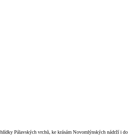
yhlídky Pálavských vrchů, ke krásám Novomlýnských nádrží i do