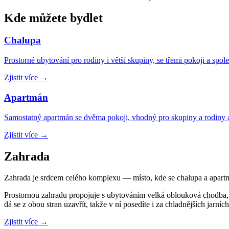
Kde můžete bydlet
Chalupa
Prostorné ubytování pro rodiny i větší skupiny, se třemi pokoji a sp
Zjistit více
→
Apartmán
Samostatný apartmán se dvěma pokoji, vhodný pro skupiny a rodiny 
Zjistit více
→
Zahrada
Zahrada je srdcem celého komplexu — místo, kde se chalupa a apartmá
Prostornou zahradu propojuje s ubytováním velká oblouková chodba, k
dá se z obou stran uzavřít, takže v ní posedíte i za chladnějších jarníc
Zjistit více
→