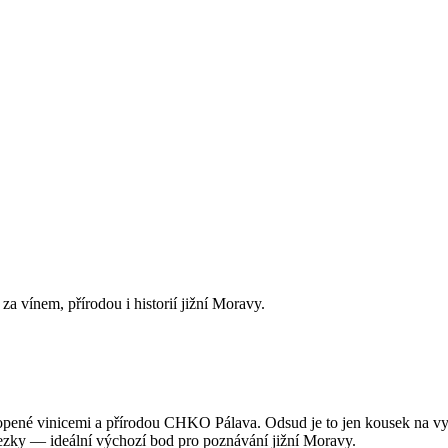
a vínem, přírodou i historií jižní Moravy.
opené vinicemi a přírodou CHKO Pálava. Odsud je to jen kousek na v
stezky — ideální výchozí bod pro poznávání jižní Moravy.