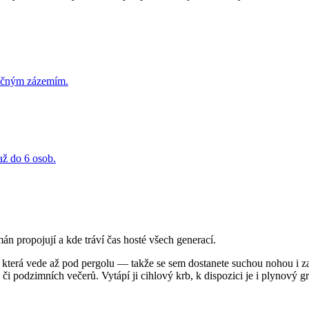
olečným zázemím.
až do 6 osob.
n propojují a kde tráví čas hosté všech generací.
terá vede až pod pergolu — takže se sem dostanete suchou nohou i za 
h či podzimních večerů. Vytápí ji cihlový krb, k dispozici je i plynový gri