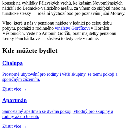
kousek na vyhlídky Pálavských vrchů, ke krásám Novomlýnských
nádrží i do Lednicko-valtického areálu, za vínem do sklípků nebo na
turistické stezky — ideální výchozí bod pro poznávání jižní Moravy.
Víno, které u nás v penzionu najdete v lednici po celou dobu
pobytu, pochází z rodinného
vinařství Gorčíkovi
v Horních
Věstonicích. Vede ho Antonín Gorčík, bratr majitelky penzionu
Lenky Panchártkové — zůstává to tedy celé v rodině.
Kde můžete bydlet
Chalupa
Prostorné ubytování pro rodiny i větší skupiny, se třemi pokoji a
společným zázemím.
Zjistit více
→
Apartmán
Samostatný apartmán se dvěma pokoji, vhodný pro skupiny a
rodiny až do 6 osob.
Zjistit více
→