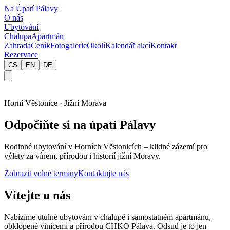
Na Úpatí Pálavy
O nás
Ubytování
Chalupa
Apartmán
Zahrada
Ceník
Fotogalerie
Okolí
Kalendář akcí
Kontakt
Rezervace
CS
EN
DE
Horní Věstonice · Jižní Morava
Odpočiňte si na úpatí Pálavy
Rodinné ubytování v Horních Věstonicích – klidné zázemí pro
výlety za vínem, přírodou i historií jižní Moravy.
Zobrazit volné termíny
Kontaktujte nás
Vítejte u nás
Nabízíme útulné ubytování v chalupě i samostatném apartmánu,
obklopené vinicemi a přírodou CHKO Pálava. Odsud je to jen