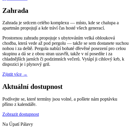
Zahrada
Zahrada je srdcem celého komplexu — místo, kde se chalupa a
apartmán propojují a kde tráví čas hosté všech generací.
Prostornou zahradu propojuje s ubytováním velká oblouková
chodba, která vede až pod pergolu — takže se sem dostanete suchou
nohou i za deště. Pergola nabízí bohaté dřevěné posezení pro celou
skupinu a dá se z obou stran uzavřít, takže v ní posedíte i za
chladnějších jarních či podzimních večerů. Vytápí ji cihlový krb, k
dispozici je i plynový gril.
Zjistit více
→
Aktuální dostupnost
Podívejte se, které termíny jsou volné, a pošlete nám poptávku
přímo z kalendáře.
Zobrazit dostupnost
Na Úpatí Pálavy