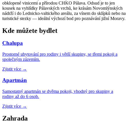
obklopené vinicemi a přírodou CHKO Pálava. Odsud je to jen
kousek na vyhlídky Pálavských vrchů, ke krásám Novomlýnských
nádrží i do Lednicko-valtického areálu, za vínem do sklípků nebo na
turistické stezky — ideální výchozí bod pro poznávání jižní Moravy.
Kde můžete bydlet
Chalupa
Prostorné ubytování pro rodiny i větší skupiny, se třemi pokoji a
společným zázemím.
Zjistit více
→
Apartmán
Samostatný apartmán se dvěma pokoji, vhodný pro skupiny a
rodiny až do 6 osob.
Zjistit více
→
Zahrada