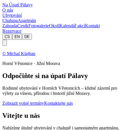
Na Úpatí Pálavy
O nás
Ubytování
Chalupa
Apartmán
Zahrada
Ceník
Fotogalerie
Okolí
Kalendář akcí
Kontakt
Rezervace
CS
EN
DE
© Michal Klajban
Horní Věstonice · Jižní Morava
Odpočiňte si na úpatí Pálavy
Rodinné ubytování v Horních Věstonicích – klidné zázemí pro
výlety za vínem, přírodou i historií jižní Moravy.
Zobrazit volné termíny
Kontaktujte nás
Vítejte u nás
Nabízíme útulné ubytování v chalupě i samostatném apartmánu,