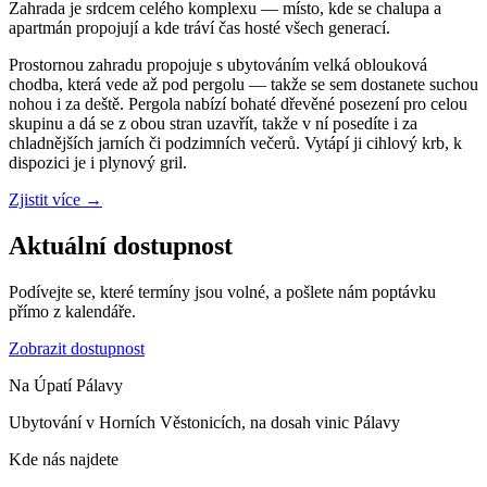
Zahrada je srdcem celého komplexu — místo, kde se chalupa a
apartmán propojují a kde tráví čas hosté všech generací.
Prostornou zahradu propojuje s ubytováním velká oblouková
chodba, která vede až pod pergolu — takže se sem dostanete suchou
nohou i za deště. Pergola nabízí bohaté dřevěné posezení pro celou
skupinu a dá se z obou stran uzavřít, takže v ní posedíte i za
chladnějších jarních či podzimních večerů. Vytápí ji cihlový krb, k
dispozici je i plynový gril.
Zjistit více
→
Aktuální dostupnost
Podívejte se, které termíny jsou volné, a pošlete nám poptávku
přímo z kalendáře.
Zobrazit dostupnost
Na Úpatí Pálavy
Ubytování v Horních Věstonicích, na dosah vinic Pálavy
Kde nás najdete