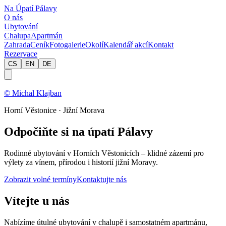
Na Úpatí Pálavy
O nás
Ubytování
Chalupa
Apartmán
Zahrada
Ceník
Fotogalerie
Okolí
Kalendář akcí
Kontakt
Rezervace
CS
EN
DE
© Michal Klajban
Horní Věstonice · Jižní Morava
Odpočiňte si na úpatí Pálavy
Rodinné ubytování v Horních Věstonicích – klidné zázemí pro
výlety za vínem, přírodou i historií jižní Moravy.
Zobrazit volné termíny
Kontaktujte nás
Vítejte u nás
Nabízíme útulné ubytování v chalupě i samostatném apartmánu,