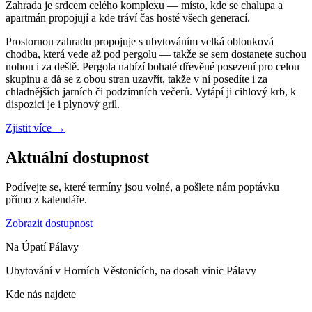
Zahrada je srdcem celého komplexu — místo, kde se chalupa a
apartmán propojují a kde tráví čas hosté všech generací.
Prostornou zahradu propojuje s ubytováním velká oblouková
chodba, která vede až pod pergolu — takže se sem dostanete suchou
nohou i za deště. Pergola nabízí bohaté dřevěné posezení pro celou
skupinu a dá se z obou stran uzavřít, takže v ní posedíte i za
chladnějších jarních či podzimních večerů. Vytápí ji cihlový krb, k
dispozici je i plynový gril.
Zjistit více
→
Aktuální dostupnost
Podívejte se, které termíny jsou volné, a pošlete nám poptávku
přímo z kalendáře.
Zobrazit dostupnost
Na Úpatí Pálavy
Ubytování v Horních Věstonicích, na dosah vinic Pálavy
Kde nás najdete