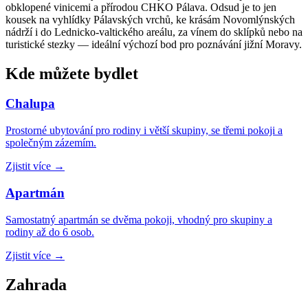
obklopené vinicemi a přírodou CHKO Pálava. Odsud je to jen
kousek na vyhlídky Pálavských vrchů, ke krásám Novomlýnských
nádrží i do Lednicko-valtického areálu, za vínem do sklípků nebo na
turistické stezky — ideální výchozí bod pro poznávání jižní Moravy.
Kde můžete bydlet
Chalupa
Prostorné ubytování pro rodiny i větší skupiny, se třemi pokoji a
společným zázemím.
Zjistit více
→
Apartmán
Samostatný apartmán se dvěma pokoji, vhodný pro skupiny a
rodiny až do 6 osob.
Zjistit více
→
Zahrada