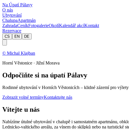
Na Úpatí Pálavy
O nás
Ubytování
Chalupa
Apartmán
Zahrada
Ceník
Fotogalerie
Okolí
Kalendář akcí
Kontakt
Rezervace
CS
EN
DE
© Michal Klajban
Horní Věstonice · Jižní Morava
Odpočiňte si na úpatí Pálavy
Rodinné ubytování v Horních Věstonicích – klidné zázemí pro výlety z
Zobrazit volné termíny
Kontaktujte nás
Vítejte u nás
Nabízíme útulné ubytování v chalupě i samostatném apartmánu, obkl
Lednicko-valtického areálu, za vínem do sklípků nebo na turistické 