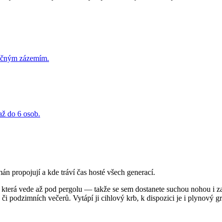
olečným zázemím.
až do 6 osob.
n propojují a kde tráví čas hosté všech generací.
terá vede až pod pergolu — takže se sem dostanete suchou nohou i za 
h či podzimních večerů. Vytápí ji cihlový krb, k dispozici je i plynový gri