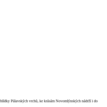
yhlídky Pálavských vrchů, ke krásám Novomlýnských nádrží i do