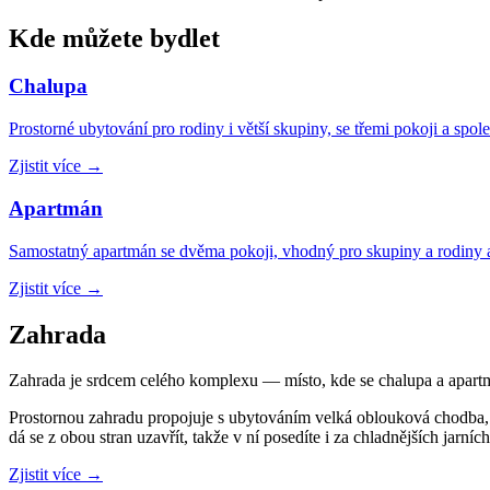
Kde můžete bydlet
Chalupa
Prostorné ubytování pro rodiny i větší skupiny, se třemi pokoji a sp
Zjistit více
→
Apartmán
Samostatný apartmán se dvěma pokoji, vhodný pro skupiny a rodiny 
Zjistit více
→
Zahrada
Zahrada je srdcem celého komplexu — místo, kde se chalupa a apartmá
Prostornou zahradu propojuje s ubytováním velká oblouková chodba, k
dá se z obou stran uzavřít, takže v ní posedíte i za chladnějších jarníc
Zjistit více
→