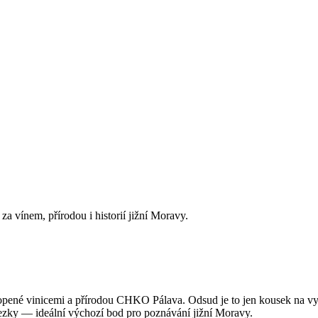
a vínem, přírodou i historií jižní Moravy.
opené vinicemi a přírodou CHKO Pálava. Odsud je to jen kousek na v
stezky — ideální výchozí bod pro poznávání jižní Moravy.