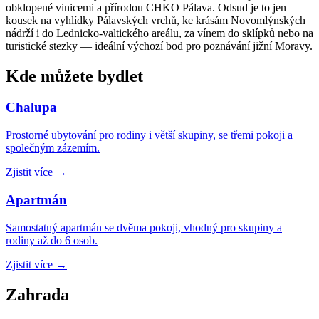
obklopené vinicemi a přírodou CHKO Pálava. Odsud je to jen
kousek na vyhlídky Pálavských vrchů, ke krásám Novomlýnských
nádrží i do Lednicko-valtického areálu, za vínem do sklípků nebo na
turistické stezky — ideální výchozí bod pro poznávání jižní Moravy.
Kde můžete bydlet
Chalupa
Prostorné ubytování pro rodiny i větší skupiny, se třemi pokoji a
společným zázemím.
Zjistit více
→
Apartmán
Samostatný apartmán se dvěma pokoji, vhodný pro skupiny a
rodiny až do 6 osob.
Zjistit více
→
Zahrada