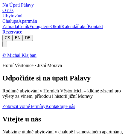
Na Úpatí Pálavy
O nás
Ubytování
Chalupa
Apartmán
Zahrada
Ceník
Fotogalerie
Okolí
Kalendář akcí
Kontakt
Rezervace
CS
EN
DE
© Michal Klajban
Horní Věstonice · Jižní Morava
Odpočiňte si na úpatí Pálavy
Rodinné ubytování v Horních Věstonicích – klidné zázemí pro
výlety za vínem, přírodou i historií jižní Moravy.
Zobrazit volné termíny
Kontaktujte nás
Vítejte u nás
Nabízíme útulné ubytování v chalupě i samostatném apartmánu,