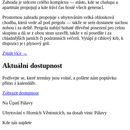
Zahrada je srdcem celého komplexu — místo, kde se chalupa a
apartmán propojují a kde tráví čas hosté všech generací.
Prostornou zahradu propojuje s ubytováním velká oblouková
chodba, která vede až pod pergolu — takže se sem dostanete suchou
nohou i za deště. Pergola nabízí bohaté dřevěné posezení pro celou
skupinu a dá se z obou stran uzavřít, takže v ní posedíte i za
chladnějších jarních či podzimních večerů. Vytápí ji cihlový krb, k
dispozici je i plynový gril.
Zjistit více
→
Aktuální dostupnost
Podívejte se, které termíny jsou volné, a pošlete nám poptávku
přímo z kalendáře.
Zobrazit dostupnost
Na Úpatí Pálavy
Ubytování v Horních Věstonicích, na dosah vinic Pálavy
Kde nás najdete