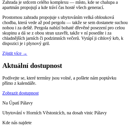
Zahrada je srdcem celého komplexu — místo, kde se chalupa a
apartmán propojují a kde tráví čas hosté všech generací.
Prostornou zahradu propojuje s ubytováním velká oblouková
chodba, která vede až pod pergolu — takže se sem dostanete suchou
nohou i za deště. Pergola nabízí bohaté dřevěné posezení pro celou
skupinu a dá se z obou stran uzavřít, takže v ní posedíte i za
chladnějších jarních či podzimních večerů. Vytápí ji cihlový krb, k
dispozici je i plynový gril.
Zjistit více
→
Aktuální dostupnost
Podívejte se, které termíny jsou volné, a pošlete nám poptávku
přímo z kalendáře.
Zobrazit dostupnost
Na Úpatí Pálavy
Ubytování v Horních Věstonicích, na dosah vinic Pálavy
Kde nás najdete