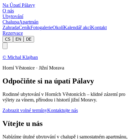
Na Úpatí Pálavy
O nás
Ubytování
Chalupa
Apartmán
Zahrada
Ceník
Fotogalerie
Okolí
Kalendář akcí
Kontakt
Rezervace
CS
EN
DE
© Michal Klajban
Horní Věstonice · Jižní Morava
Odpočiňte si na úpatí Pálavy
Rodinné ubytování v Horních Věstonicích – klidné zázemí pro
výlety za vínem, přírodou i historií jižní Moravy.
Zobrazit volné termíny
Kontaktujte nás
Vítejte u nás
Nabízíme útulné ubytování v chalupě i samostatném apartmánu,