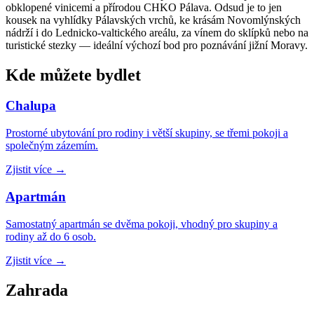
obklopené vinicemi a přírodou CHKO Pálava. Odsud je to jen
kousek na vyhlídky Pálavských vrchů, ke krásám Novomlýnských
nádrží i do Lednicko-valtického areálu, za vínem do sklípků nebo na
turistické stezky — ideální výchozí bod pro poznávání jižní Moravy.
Kde můžete bydlet
Chalupa
Prostorné ubytování pro rodiny i větší skupiny, se třemi pokoji a
společným zázemím.
Zjistit více
→
Apartmán
Samostatný apartmán se dvěma pokoji, vhodný pro skupiny a
rodiny až do 6 osob.
Zjistit více
→
Zahrada