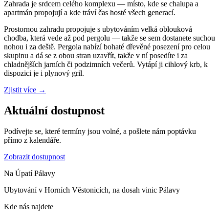
Zahrada je srdcem celého komplexu — místo, kde se chalupa a
apartmán propojují a kde tráví čas hosté všech generací.
Prostornou zahradu propojuje s ubytováním velká oblouková
chodba, která vede až pod pergolu — takže se sem dostanete suchou
nohou i za deště. Pergola nabízí bohaté dřevěné posezení pro celou
skupinu a dá se z obou stran uzavřít, takže v ní posedíte i za
chladnějších jarních či podzimních večerů. Vytápí ji cihlový krb, k
dispozici je i plynový gril.
Zjistit více
→
Aktuální dostupnost
Podívejte se, které termíny jsou volné, a pošlete nám poptávku
přímo z kalendáře.
Zobrazit dostupnost
Na Úpatí Pálavy
Ubytování v Horních Věstonicích, na dosah vinic Pálavy
Kde nás najdete