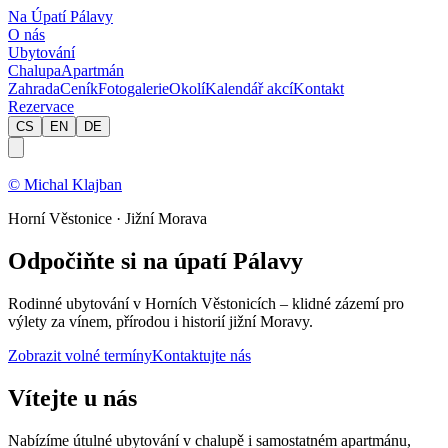
Na Úpatí Pálavy
O nás
Ubytování
Chalupa
Apartmán
Zahrada
Ceník
Fotogalerie
Okolí
Kalendář akcí
Kontakt
Rezervace
CS
EN
DE
© Michal Klajban
Horní Věstonice · Jižní Morava
Odpočiňte si na úpatí Pálavy
Rodinné ubytování v Horních Věstonicích – klidné zázemí pro
výlety za vínem, přírodou i historií jižní Moravy.
Zobrazit volné termíny
Kontaktujte nás
Vítejte u nás
Nabízíme útulné ubytování v chalupě i samostatném apartmánu,