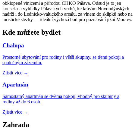
obklopené vinicemi a přírodou CHKO Pálava. Odsud je to jen
kousek na vyhlídky Pálavských vrchů, ke krásám Novomlýnských
nádrží i do Lednicko-valtického areálu, za vínem do sklípků nebo na
turistické stezky — ideální výchozí bod pro poznávání jižní Moravy.
Kde můžete bydlet
Chalupa
Prostorné ubytování pro rodiny i větší skupiny, se třemi pokoji a
společným zázemím.
Zjistit více
→
Apartmán
Samostatný apartmán se dvěma pokoji, vhodný pro skupiny a
rodiny až do 6 osob.
Zjistit více
→
Zahrada