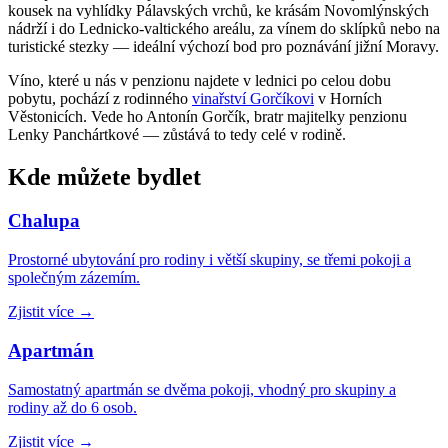
kousek na vyhlídky Pálavských vrchů, ke krásám Novomlýnských
nádrží i do Lednicko-valtického areálu, za vínem do sklípků nebo na
turistické stezky — ideální výchozí bod pro poznávání jižní Moravy.
Víno, které u nás v penzionu najdete v lednici po celou dobu
pobytu, pochází z rodinného
vinařství Gorčíkovi
v Horních
Věstonicích. Vede ho Antonín Gorčík, bratr majitelky penzionu
Lenky Panchártkové — zůstává to tedy celé v rodině.
Kde můžete bydlet
Chalupa
Prostorné ubytování pro rodiny i větší skupiny, se třemi pokoji a
společným zázemím.
Zjistit více
→
Apartmán
Samostatný apartmán se dvěma pokoji, vhodný pro skupiny a
rodiny až do 6 osob.
Zjistit více
→