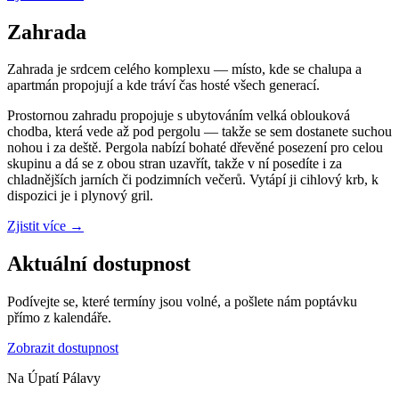
Zahrada
Zahrada je srdcem celého komplexu — místo, kde se chalupa a
apartmán propojují a kde tráví čas hosté všech generací.
Prostornou zahradu propojuje s ubytováním velká oblouková
chodba, která vede až pod pergolu — takže se sem dostanete suchou
nohou i za deště. Pergola nabízí bohaté dřevěné posezení pro celou
skupinu a dá se z obou stran uzavřít, takže v ní posedíte i za
chladnějších jarních či podzimních večerů. Vytápí ji cihlový krb, k
dispozici je i plynový gril.
Zjistit více
→
Aktuální dostupnost
Podívejte se, které termíny jsou volné, a pošlete nám poptávku
přímo z kalendáře.
Zobrazit dostupnost
Na Úpatí Pálavy