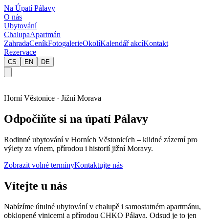
Na Úpatí Pálavy
O nás
Ubytování
Chalupa
Apartmán
Zahrada
Ceník
Fotogalerie
Okolí
Kalendář akcí
Kontakt
Rezervace
CS
EN
DE
Horní Věstonice · Jižní Morava
Odpočiňte si na úpatí Pálavy
Rodinné ubytování v Horních Věstonicích – klidné zázemí pro
výlety za vínem, přírodou i historií jižní Moravy.
Zobrazit volné termíny
Kontaktujte nás
Vítejte u nás
Nabízíme útulné ubytování v chalupě i samostatném apartmánu,
obklopené vinicemi a přírodou CHKO Pálava. Odsud je to jen