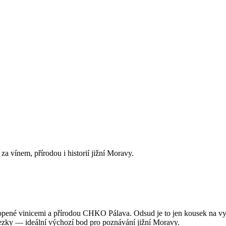
a vínem, přírodou i historií jižní Moravy.
opené vinicemi a přírodou CHKO Pálava. Odsud je to jen kousek na v
stezky — ideální výchozí bod pro poznávání jižní Moravy.