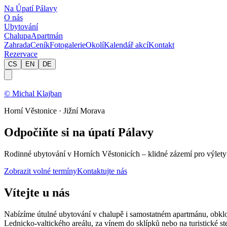
Na Úpatí Pálavy
O nás
Ubytování
Chalupa
Apartmán
Zahrada
Ceník
Fotogalerie
Okolí
Kalendář akcí
Kontakt
Rezervace
CS
EN
DE
© Michal Klajban
Horní Věstonice · Jižní Morava
Odpočiňte si na úpatí Pálavy
Rodinné ubytování v Horních Věstonicích – klidné zázemí pro výlety z
Zobrazit volné termíny
Kontaktujte nás
Vítejte u nás
Nabízíme útulné ubytování v chalupě i samostatném apartmánu, obkl
Lednicko-valtického areálu, za vínem do sklípků nebo na turistické 