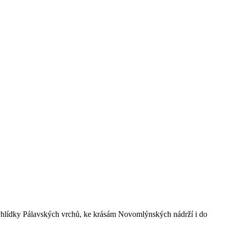
yhlídky Pálavských vrchů, ke krásám Novomlýnských nádrží i do