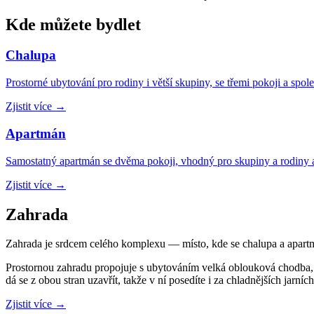
Kde můžete bydlet
Chalupa
Prostorné ubytování pro rodiny i větší skupiny, se třemi pokoji a sp
Zjistit více
→
Apartmán
Samostatný apartmán se dvěma pokoji, vhodný pro skupiny a rodiny 
Zjistit více
→
Zahrada
Zahrada je srdcem celého komplexu — místo, kde se chalupa a apartmá
Prostornou zahradu propojuje s ubytováním velká oblouková chodba, k
dá se z obou stran uzavřít, takže v ní posedíte i za chladnějších jarníc
Zjistit více
→